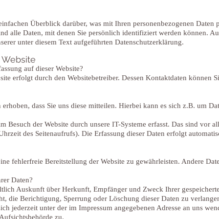
infachen Überblick darüber, was mit Ihren personenbezogenen Daten pa
nd all
e Daten, mit denen Sie persönlich identifiziert werden können. A
erer unter diesem Text aufgeführten Datenschutzerklärung.
 Website
rfassung auf dieser Website?
site erfolgt durch den Websitebetreiber. Dessen Kontaktdaten können 
rhoben, dass Sie uns diese mitteilen. Hierbei kann es sich z.B. um Dat
 Besuch der Website durch unsere IT-Systeme erfasst. Das sind vor al
Uhrzeit des Seitenaufrufs). Die Erfassung dieser Daten erfolgt automati
ine fehlerfreie Bereitstellung der Website zu gewährleisten. Andere Da
hrer Daten?
eltlich Auskunft über Herkunft, Empfänger und Zweck Ihrer gespeiche
ht, die Berichtigung, Sperrung oder Löschung dieser Daten zu verlange
ch jederzeit unter der im Impressum angegebenen Adresse an uns wend
Aufsichtsbehörde zu.