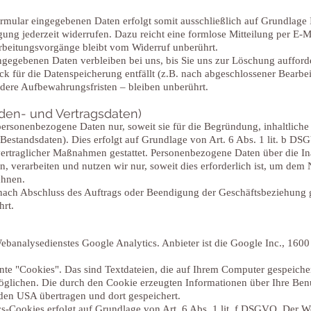
rmular eingegebenen Daten erfolgt somit ausschließlich auf Grundlage Ih
ung jederzeit widerrufen. Dazu reicht eine formlose Mitteilung per E-M
rbeitungsvorgänge bleibt vom Widerruf unberührt.
gegebenen Daten verbleiben bei uns, bis Sie uns zur Löschung aufforde
k für die Datenspeicherung entfällt (z.B. nach abgeschlossener Bearbe
dere Aufbewahrungsfristen – bleiben unberührt.
den- und Vertragsdaten)
personenbezogene Daten nur, soweit sie für die Begründung, inhaltlich
 (Bestandsdaten). Dies erfolgt auf Grundlage von Art. 6 Abs. 1 lit. b D
rvertraglicher Maßnahmen gestattet. Personenbezogene Daten über die 
n, verarbeiten und nutzen wir nur, soweit dies erforderlich ist, um de
chnen.
ch Abschluss des Auftrags oder Beendigung der Geschäftsbeziehung g
hrt.
ebanalysedienstes Google Analytics. Anbieter ist die Google Inc., 16
te "Cookies". Das sind Textdateien, die auf Ihrem Computer gespeiche
glichen. Die durch den Cookie erzeugten Informationen über Ihre Ben
den USA übertragen und dort gespeichert.
-Cookies erfolgt auf Grundlage von Art. 6 Abs. 1 lit. f DSGVO. Der Web