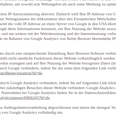
erhaltens, um sowohl sein Webangebot als auch seine Werbung zu optim
ktion IP-Anonymisierung aktiviert. Dadurch wird Ihre IP-Adresse von G
ren Vertragsstaaten des Abkommens über den Europäischen Wirtschaftsr
ird die volle IP-Adresse an einen Server von Google in den USA übert
oogle diese Informationen benutzen, um Ihre Nutzung der Website ausz
n und um weitere mit der Websitenutzung und der Internetnutzung verb
ie im Rahmen von Google Analytics von Ihrem Browser übermittelte IP
es durch eine entsprechende Einstellung Ihrer Browser-Software verhin
enfalls nicht sämtliche Funktionen dieser Website vollumfänglich werde
ookie erzeugten und auf Ihre Nutzung der Website bezogenen Daten (ink
durch Google verhindern, indem Sie das unter dem folgenden Link verf
.com/dlpage/gaoptout?hl=de
.
 durch Google Analytics verhindern, indem Sie auf folgenden Link klic
n bei zukünftigen Besuchen dieser Website verhindert: Google Analytics 
utzerdaten bei Google Analytics finden Sie in der Datenschutzerklär
analytics/answer/6004245?hl=de
.
ur Auftragsdatenverarbeitung abgeschlossen und setzen die strengen V
 von Google Analytics vollständig um.