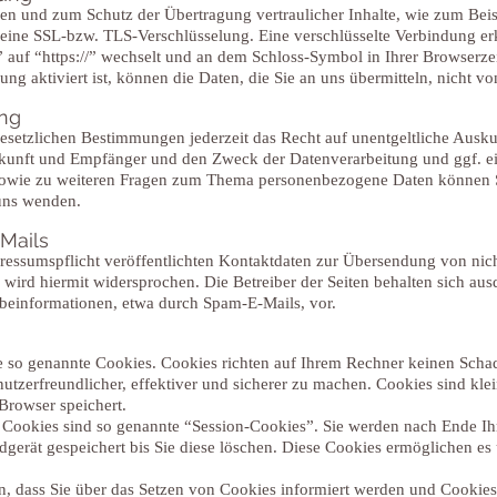
den und zum Schutz der Übertragung vertraulicher Inhalte, wie zum Beis
, eine SSL-bzw. TLS-Verschlüsselung. Eine verschlüsselte Verbindung er
” auf “https://” wechselt und an dem Schloss-Symbol in Ihrer Browserzei
g aktiviert ist, können die Daten, die Sie an uns übermitteln, nicht vo
ung
setzlichen Bestimmungen jederzeit das Recht auf unentgeltliche Auskun
unft und Empfänger und den Zweck der Datenverarbeitung und ggf. ei
sowie zu weiteren Fragen zum Thema personenbezogene Daten können Sie
uns wenden.
Mails
ssumspflicht veröffentlichten Kontaktdaten zur Übersendung von nich
ird hiermit widersprochen. Die Betreiber der Seiten behalten sich ausdr
einformationen, etwa durch Spam-E-Mails, vor.
se so genannte Cookies. Cookies richten auf Ihrem Rechner keinen Schad
tzerfreundlicher, effektiver und sicherer zu machen. Cookies sind klei
Browser speichert.
Cookies sind so genannte “Session-Cookies”. Sie werden nach Ende Ih
gerät gespeichert bis Sie diese löschen. Diese Cookies ermöglichen es
n, dass Sie über das Setzen von Cookies informiert werden und Cookies 