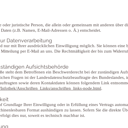
che oder juristische Person, die allein oder gemeinsam mit anderen über 
Daten (z.B. Namen, E-Mail-Adressen o. Ä.) entscheidet.
 zur Datenverarbeitung
 nur mit Ihrer ausdrücklichen Einwilligung möglich. Sie können eine ber
 Mitteilung per E-Mail an uns. Die Rechtmäßigkeit der bis zum Widerruf
uständigen Aufsichtsbehörde
töße steht dem Betroffenen ein Beschwerderecht bei der zuständigen Auf
lichen Fragen ist der Landesdatenschutzbeauftragte des Bundeslandes,
zbeauftragten sowie deren Kontaktdaten können folgendem Link entnomm
Infothek/Anschriften_Links/anschriften_links-node.html
.
keit
f Grundlage Ihrer Einwilligung oder in Erfüllung eines Vertrags automati
chinenlesbaren Format aushändigen zu lassen. Sofern Sie die direkte Üb
folgt dies nur, soweit es technisch machbar ist.
lung