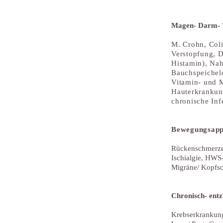
Magen- Darm- 
M. Crohn, Coli
Verstopfung, D
Histamin), Nah
Bauchspeicheld
Vitamin- und M
Hauterkrankun
chronische Infe
Bewegungsapp
Rückenschmerzen
Ischialgie, HW
Migräne/ Kopfs
Chronisch- ent
Krebserkrankun