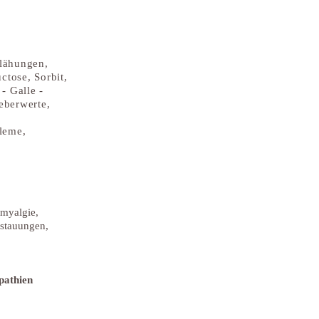
Blähungen,
ctose, Sorbit,
- Galle -
eberwerte,
leme,
omyalgie,
stauungen,
pathien