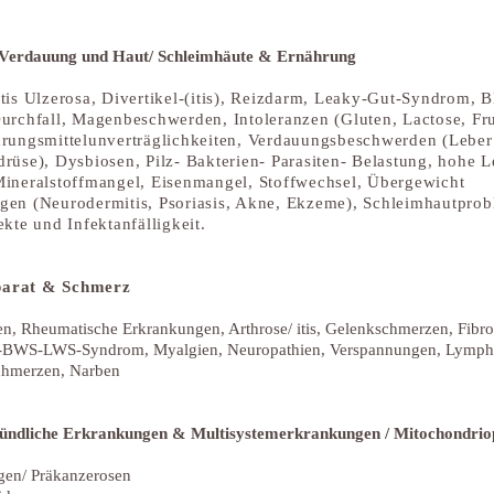
Verdauung und Haut/ Schleimhäute & Ernährung
tis Ulzerosa, Divertikel-(itis), Reizdarm, Leaky-Gut-Syndrom, 
urchfall, Magenbeschwerden, Intoleranzen (Gluten, Lactose, Fru
rungsmittelunverträglichkeiten, Verdauungsbeschwerden (Leber 
rüse), Dysbiosen, Pilz- Bakterien- Parasiten- Belastung, hohe L
ineralstoffmangel, Eisenmangel, Stoffwechsel, Übergewicht
gen (Neurodermitis, Psoriasis, Akne, Ekzeme), Schleimhautprob
kte und Infektanfälligkeit.
arat & Schmerz
, Rheumatische Erkrankungen, Arthrose/ itis, Gelenkschmerzen, Fibr
S-BWS-LWS-Syndrom, Myalgien, Neuropathien, Verspannungen, Lymph
chmerzen, Narben
zündliche Erkrankungen & Multisystemerkrankungen / Mitochondrio
gen/ Präkanzerosen