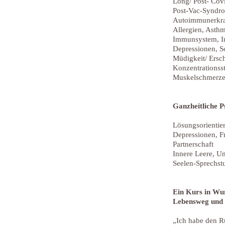
Long/ Post- Cov
Post-Vac-Syndr
Autoimmunerkra
Allergien, Asth
Immunsystem, Inf
Depressionen, S
Müdigkeit/ Ersc
Konzentrationss
Muskelschmerze
Ganzheitliche P
Lösungsorientie
Depressionen, Fr
Partnerschaft
Innere Leere, U
Seelen-Sprechs
Ein Kurs in Wu
Lebensweg und 
„Ich habe den