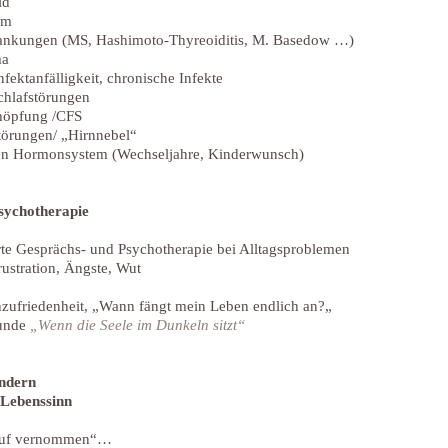
id
om
nkungen (MS, Hashimoto-Thyreoiditis, M. Basedow …)
ma
ektanfälligkeit, chronische Infekte
chlafstörungen
höpfung /CFS
törungen/ „Hirnnebel“
n Hormonsystem (Wechseljahre, Kinderwunsch
)
sychotherapie
rte Gesprächs- und Psychotherapie bei Alltagsproblemen
ustration, Ängste, Wut
nzufriedenheit, „Wann fängt mein Leben endlich an?„
tunde
„Wenn die Seele im Dunkeln sitzt“
ndern
Lebenssinn
 Ruf vernommen“…