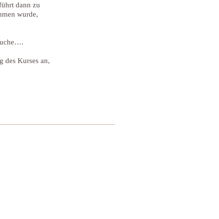
führt dann zu
ommen wurde,
Suche….
g des Kurses an,